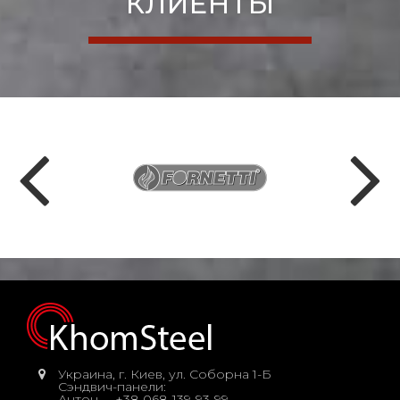
КЛИЕНТЫ
Украина, г. Киев, ул. Соборна 1-Б
Сэндвич-панели:
Антон
+38 068-139-93-99