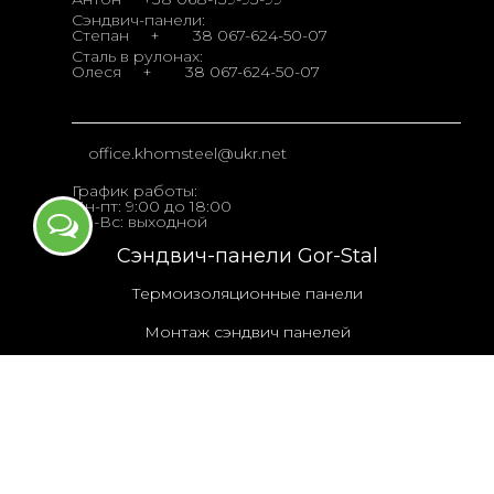
Сэндвич-панели:
Степан
+
38 067-624-50-07
Сталь в рулонах:
Олеся
+
38 067-624-50-07
office.khomsteel@ukr.net
График работы:
Пн-пт: 9:00 до 18:00
Сб-Вс: выходной
Сэндвич-панели Gor-Stal
Термоизоляционные панели
Монтаж сэндвич панелей
Сталь в рулонах
Arcelor Mittal
Сталь в рулонах во Львове от дистрибьютора
Khomsteel