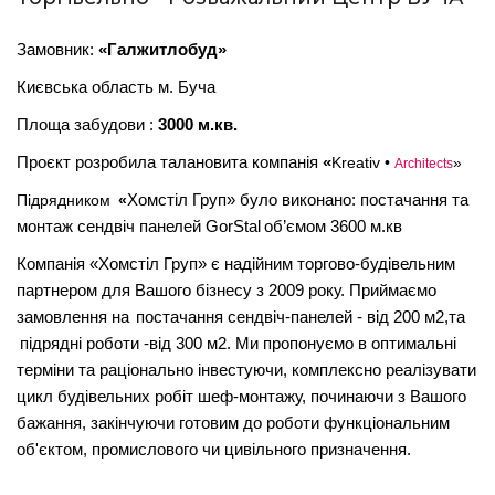
Замовник:
«Галжитлобуд»
Києвська область м. Буча
Площа забудови :
3000 м.кв.
Проєкт розробила талановита компанія
«
Kreativ
•
»
Architects
Хомстіл Груп»
було виконано: постачання та
Підрядником
«
монтаж сендвіч панелей
Gor
Stal
об’ємом 3600 м.кв
Компанія
«
Хомстіл Груп
»
є надійним торгово-будівельним
партнером для Вашого бізнесу з 2009 року. Приймаємо
замовлення на
постачання сендвіч-панелей - від 200 м2,
та
підрядні роботи -
від 300 м2. Ми пропонуємо в оптимальні
терміни та раціонально інвестуючи, комплексно реалізувати
цикл будівельних робіт шеф-монтажу, починаючи з Вашого
бажання, закінчуючи готовим до роботи функціональним
об'єктом, промислового чи цивільного призначення.