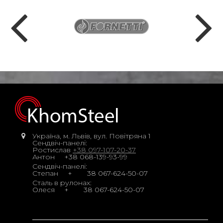
Україна, м. Львів, вул. Повітряна 1
Сендвіч-панелі:
Ростислав
+38 097-107-20-37
Антон
+38 068-139-93-99
Сендвіч-панелі:
Степан
+
38 067-624-50-07
Сталь в рулонах:
Олеся
+
38 067-624-50-07