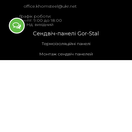
office.khomsteel@ukr.net
Графік роботи:
Пн-пт: 9:00 до 18:00
Сб-Нд: вихідний
Сендвіч-панелі Gоr-Stal
Термоізоляційні панелі
Монтаж сендвіч панелей
Сталь в рулонах
Сталь Arcelor Mittal
Сталь в рулонах у Львові від дистрибютора
Khomsteel
Додаткова продукція
Гідроізоляційна плівка
Самонарізи